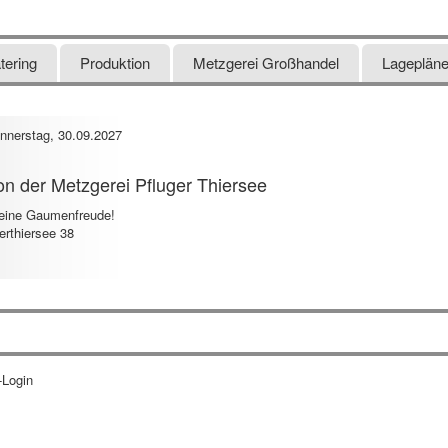
tering
Produktion
Metzgerei Großhandel
Lagepläne
nnerstag, 30.09.2027
on der Metzgerei Pfluger Thiersee
l eine Gaumenfreude!
erthiersee 38
-Login